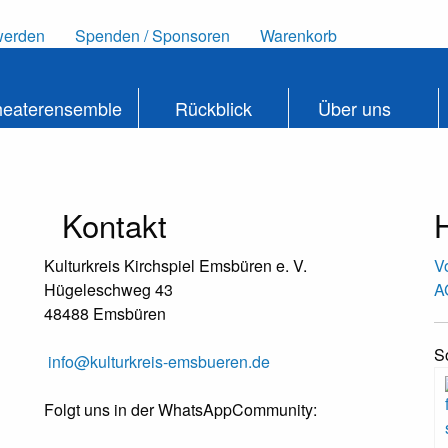
werden
Spenden / Sponsoren
Warenkorb
heaterensemble
Rückblick
Über uns
Kontakt
H
Kulturkreis Kirchspiel Emsbüren e. V.
V
Hügeleschweg 43
A
48488 Emsbüren
S
info@kulturkreis-emsbueren.de
Folgt uns in der WhatsAppCommunity: