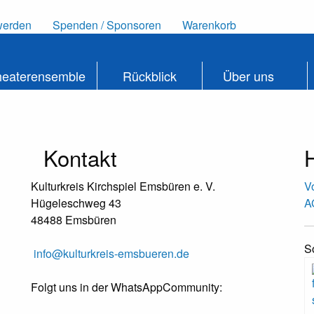
werden
Spenden / Sponsoren
Warenkorb
heaterensemble
Rückblick
Über uns
Kontakt
H
Kulturkreis Kirchspiel Emsbüren e. V.
V
Hügeleschweg 43
A
48488 Emsbüren
S
info@kulturkreis-emsbueren.de
Folgt uns in der WhatsAppCommunity: