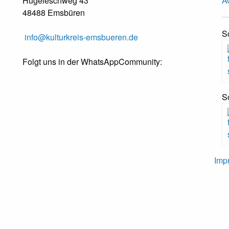
Hügeleschweg 43
A
48488 Emsbüren
S
info@kulturkreis-emsbueren.de
Folgt uns in der WhatsAppCommunity:
S
Imp