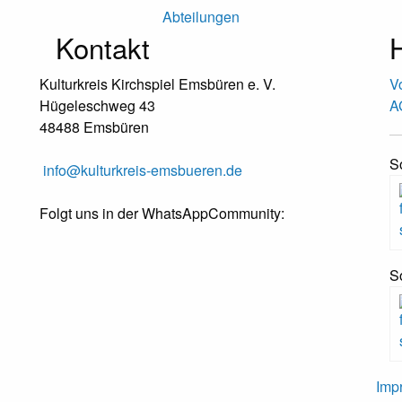
Abteilungen
Kontakt
H
Kulturkreis Kirchspiel Emsbüren e. V.
V
Hügeleschweg 43
A
48488 Emsbüren
S
info@kulturkreis-emsbueren.de
Folgt uns in der WhatsAppCommunity:
S
Imp