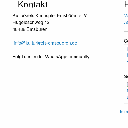
Kontakt
H
Kulturkreis Kirchspiel Emsbüren e. V.
V
Hügeleschweg 43
A
48488 Emsbüren
S
info@kulturkreis-emsbueren.de
Folgt uns in der WhatsAppCommunity:
S
Imp