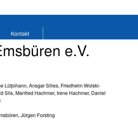
Kontakt
 Emsbüren e.V.
Anne Lütjohann, Ansgar Silies, Friedhelm Wolski-
id Sils, Manfred Hachmer, Irene Hachmer, Daniel
g
Emsbüren, Jürgen Forsting