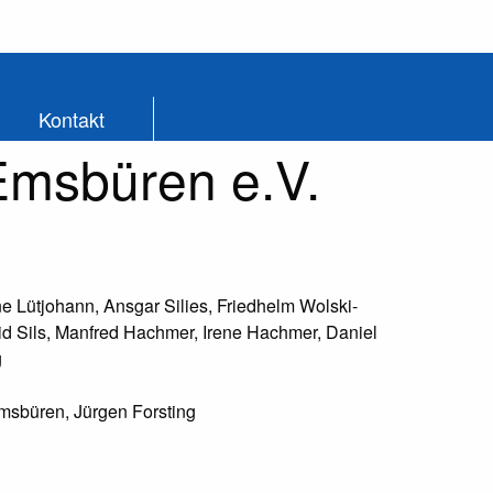
Kontakt
 Emsbüren e.V.
Anne Lütjohann, Ansgar Silies, Friedhelm Wolski-
id Sils, Manfred Hachmer, Irene Hachmer, Daniel
g
Emsbüren, Jürgen Forsting