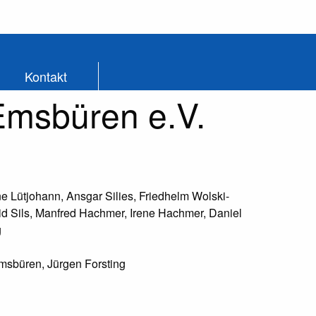
Kontakt
 Emsbüren e.V.
Anne Lütjohann, Ansgar Silies, Friedhelm Wolski-
id Sils, Manfred Hachmer, Irene Hachmer, Daniel
g
Emsbüren, Jürgen Forsting