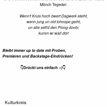
Mönch Tegeder:
Wenn't Kruis hoch öwert Dagwerk steiht,
wenn jung un old tohoope geiht,
un alle sett'd den Ploog dovör,
kumm wi wall dör!
Bleibt immer up to date mit Proben,
Premieren
und Backstage-Eindrücken!
👇Drückt uns einfach :-)👇
Kulturkreis