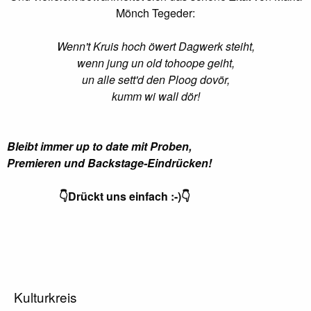
Mönch Tegeder:
Wenn't Kruis hoch öwert Dagwerk steiht,
wenn jung un old tohoope geiht,
un alle sett'd den Ploog dovör,
kumm wi wall dör!
Bleibt immer up to date mit Proben,
Premieren
und Backstage-Eindrücken!
👇Drückt uns einfach :-)👇
Kulturkreis