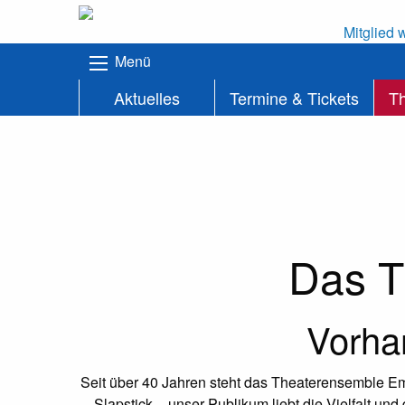
Mitglied 
Menü
Aktuelles
Termine & Tickets
T
Das
T
Vorhan
Seit über 40 Jahren steht das Theaterensemble Ems
Slapstick – unser Publikum liebt die Vielfalt un