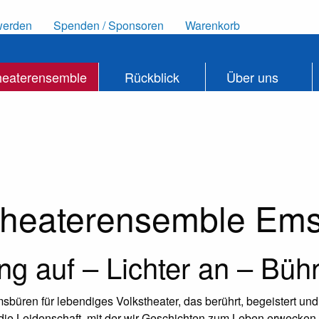
werden
Spenden / Sponsoren
Warenkorb
heaterensemble
Rückblick
Über uns
heaterensemble Em
g auf – Lichter an – Bühn
büren für lebendiges Volkstheater, das berührt, begeistert un
d die Leidenschaft, mit der wir Geschichten zum Leben erwecken