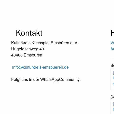
Kontakt
H
Kulturkreis Kirchspiel Emsbüren e. V.
V
Hügeleschweg 43
A
48488 Emsbüren
S
info@kulturkreis-emsbueren.de
Folgt uns in der WhatsAppCommunity:
S