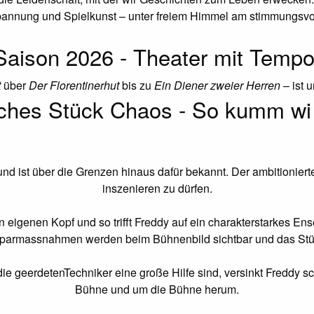
pannung und Spielkunst – unter freiem Himmel am stimmungsvo
Saison 2026 - Theater mit Tempo
t
über
Der Florentinerhut
bis zu
Ein Diener zweier Herren
– ist 
liches Stück Chaos - So kumm wi 
 und ist über die Grenzen hinaus dafür bekannt. Der ambitioniert
inszenieren zu dürfen.
 eigenen Kopf und so triﬀt Freddy auf ein charakterstarkes Ens
parmassnahmen werden beim Bühnenbild sichtbar und das Stück 
ie geerdetenTechniker eine große Hilfe sind, versinkt Freddy s
Bühne und um die Bühne herum.