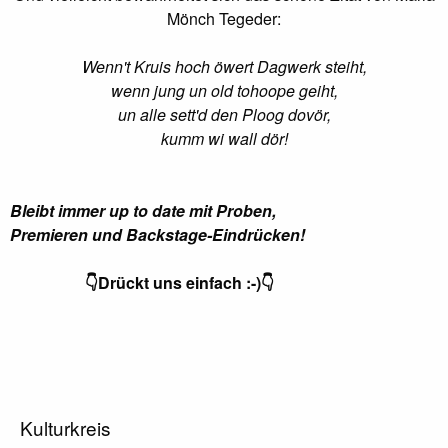
Mönch Tegeder:
Wenn't Kruis hoch öwert Dagwerk steiht,
wenn jung un old tohoope geiht,
un alle sett'd den Ploog dovör,
kumm wi wall dör!
Bleibt immer up to date mit Proben,
Premieren
und Backstage-Eindrücken!
👇Drückt uns einfach :-)👇
Kulturkreis