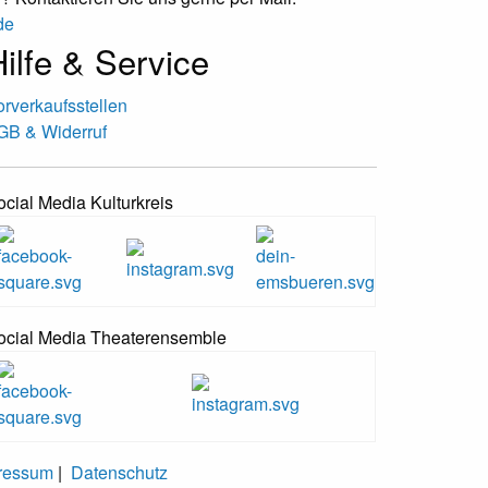
de
ilfe & Service
orverkaufsstellen
GB & Widerruf
ocial Media Kulturkreis
ocial Media Theaterensemble
ressum
|
Datenschutz