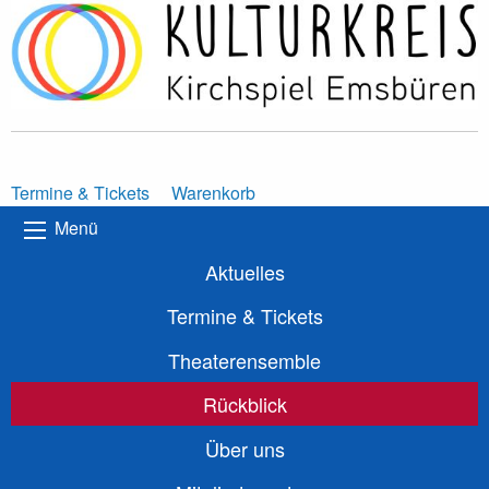
Termine & Tickets
Warenkorb
Menü
Aktuelles
Termine & Tickets
Theaterensemble
Rückblick
Über uns