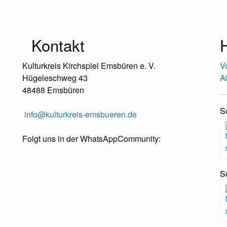
Kontakt
H
Kulturkreis Kirchspiel Emsbüren e. V.
V
Hügeleschweg 43
A
48488 Emsbüren
S
info@kulturkreis-emsbueren.de
Folgt uns in der WhatsAppCommunity:
S