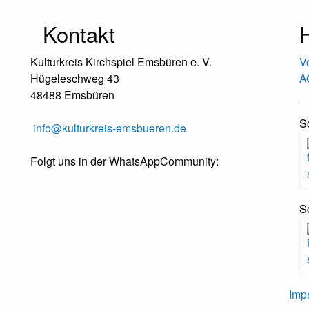
Kontakt
H
Kulturkreis Kirchspiel Emsbüren e. V.
V
Hügeleschweg 43
A
48488 Emsbüren
S
info@kulturkreis-emsbueren.de
Folgt uns in der WhatsAppCommunity:
S
Imp