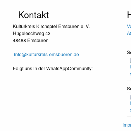
Kontakt
H
Kulturkreis Kirchspiel Emsbüren e. V.
V
Hügeleschweg 43
A
48488 Emsbüren
S
info@kulturkreis-emsbueren.de
Folgt uns in der WhatsAppCommunity:
S
Imp