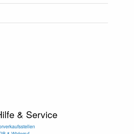
ilfe & Service
orverkaufsstellen
GB & Widerruf