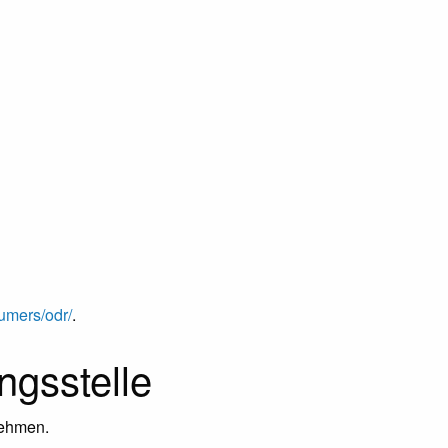
umers/odr/
.
ngs­stelle
unehmen.