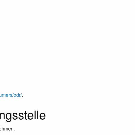
umers/odr/
.
ngs­stelle
unehmen.