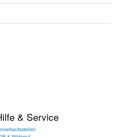
ilfe & Service
orverkaufsstellen
GB & Widerruf