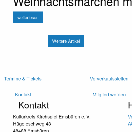
Weihnachtsmärchen mi
weiterlesen
Weitere Artikel
n
Termine & Tickets
Vorverkaufsstellen
Kontakt
Mitglied werden
Kontakt
H
Kulturkreis Kirchspiel Emsbüren e. V.
V
Hügeleschweg 43
A
48488 Emsbüren