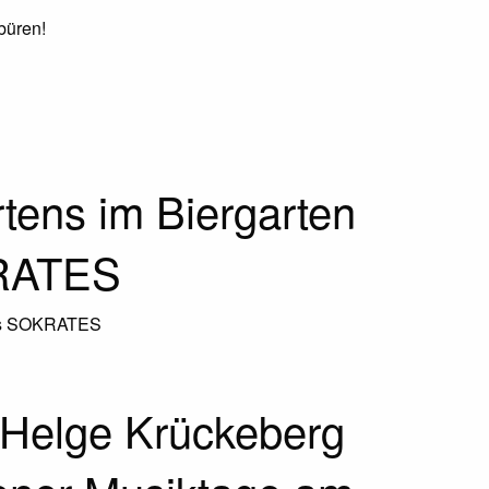
büren!
tens im Biergarten
KRATES
nts SOKRATES
 Helge Krückeberg