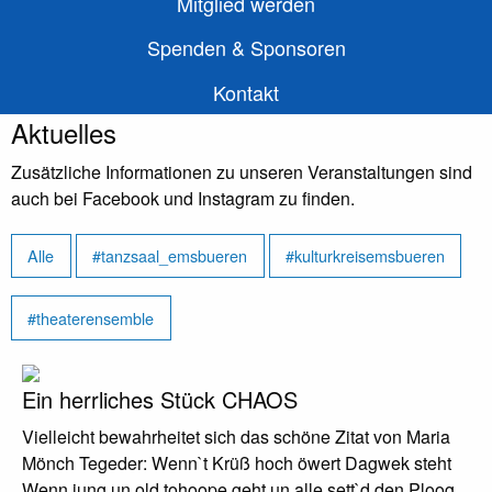
Mitglied werden
Spenden & Sponsoren
Kontakt
Aktuelles
Zusätzliche Informationen zu unseren Veranstaltungen sind
auch bei Facebook und Instagram zu finden.
Alle
#tanzsaal_emsbueren
#kulturkreisemsbueren
#theaterensemble
Ein herrliches Stück CHAOS
Vielleicht bewahrheitet sich das schöne Zitat von Maria
Mönch Tegeder: Wenn`t Krüß hoch öwert Dagwek steht
Wenn jung un old tohoope geht un alle sett`d den Ploog