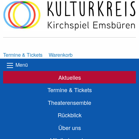
Termine & Tickets
Warenkorb
Menü
Aktuelles
Termine & Tickets
Theaterensemble
Rückblick
Über uns