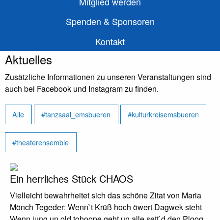
Mitglied werden
Spenden & Sponsoren
Kontakt
Aktuelles
Zusätzliche Informationen zu unseren Veranstaltungen sind
auch bei Facebook und Instagram zu finden.
Alle
#tanzsaal_emsbueren
#kulturkreisemsbueren
#theaterensemble
Ein herrliches Stück CHAOS
Vielleicht bewahrheitet sich das schöne Zitat von Maria
Mönch Tegeder: Wenn`t Krüß hoch öwert Dagwek steht
Wenn jung un old tohoope geht un alle sett`d den Ploog