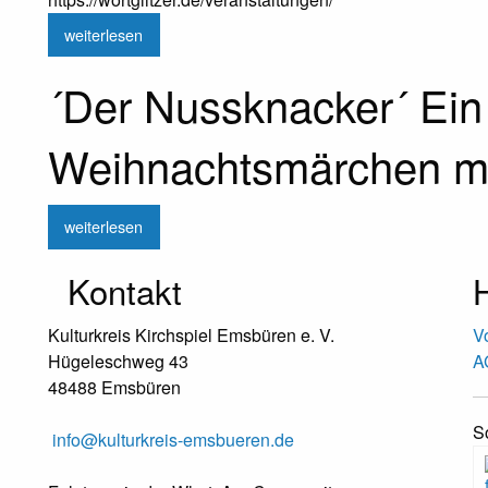
weiterlesen
´Der Nussknacker´ Ein
Weihnachtsmärchen mi
weiterlesen
Kontakt
H
Kulturkreis Kirchspiel Emsbüren e. V.
V
Hügeleschweg 43
A
48488 Emsbüren
S
info@kulturkreis-emsbueren.de