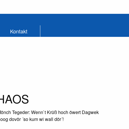
Kontakt
 CHAOS
a Mönch Tegeder: Wenn`t Krüß hoch öwert Dagwek
loog dovör ´so kum wi wall dör´!