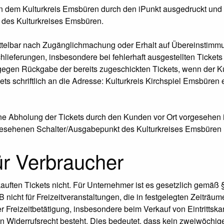
n dem Kulturkreis Emsbüren durch den iPunkt ausgedruckt und zu
m des Kulturkreises Emsbüren.
ittelbar nach Zugänglichmachung oder Erhalt auf Übereinstimm
hlieferungen, insbesondere bei fehlerhaft ausgestellten Tickets 
z gegen Rückgabe der bereits zugeschickten Tickets, wenn der 
s schriftlich an die Adresse: Kulturkreis Kirchspiel Emsbüren e
Abholung der Tickets durch den Kunden vor Ort vorgesehen ist, 
rgesehenen Schalter/Ausgabepunkt des Kulturkreises Emsbüren 
ür Verbraucher
ekauften Tickets nicht. Für Unternehmer ist es gesetzlich gemä
 nicht für Freizeitveranstaltungen, die in festgelegten Zeiträume
er Freizeitbetätigung, insbesondere beim Verkauf von Eintrittsk
n Widerrufsrecht besteht. Dies bedeutet, dass kein zweiwöchi