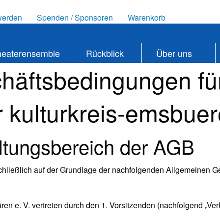
werden
Spenden / Sponsoren
Warenkorb
heaterensemble
Rückblick
Über uns
häftsbedingungen fü
 kulturkreis-emsbue
ltungsbereich der AGB
schließlich auf der Grundlage der nachfolgenden Allgemeinen G
üren e. V. vertreten durch den 1. Vorsitzenden (nachfolgend „Verk