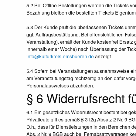
5.2 Bei Offline-Bestellungen werden die Tickets vo
Bezahlung bleiben die bestellten Tickets Eigentu
5.3 Der Kunde prüft die überlassenen Tickets unm
ggf. Auftragsbestätigung. Bei offensichtlichen Falsc
Veranstaltung), erhält der Kunde kostenfrei Ersat
innerhalb einer Woche) nach Überlassung der Ticket
info@kulturkreis-emsbueren.de
anzeigt.
5.4 Sofern bei Veranstaltungen ausnahmsweise eine 
am Veranstaltungstag rechtzeitig an den dafür vo
Personalausweises abzuholen.
§ 6 Widerrufsrecht f
6.1 Ein gesetzliches Widerrufsrecht besteht bei g
Privatleute gilt es gemäß § 312g Absatz 2 Nr. 9 BGB
D.h., dass für Dienstleistungen in den Bereichen d
Abs. 2 Nr. 9 BGB auch bei Fernabsatzverträgen kei