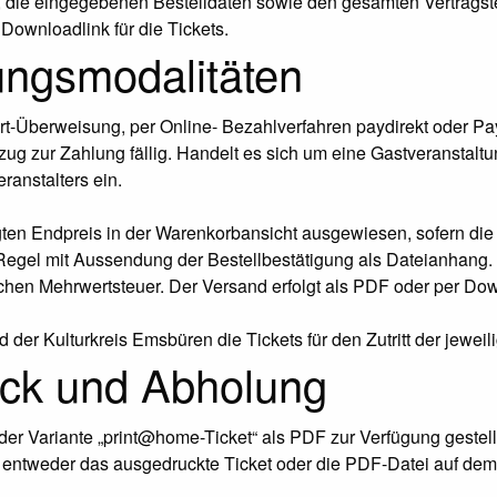
, die eingegebenen Bestelldaten sowie den gesamten Vertragste
Downloadlink für die Tickets.
ungsmodalitäten
rt-Überweisung, per Online- Bezahlverfahren paydirekt oder Pay
zug zur Zahlung fällig. Handelt es sich um eine Gastveranstalt
anstalters ein.
ten Endpreis in der Warenkorbansicht ausgewiesen, sofern die L
r Regel mit Aussendung der Bestellbestätigung als Dateianhang.
lichen Mehrwertsteuer. Der Versand erfolgt als PDF oder per Do
er Kulturkreis Emsbüren die Tickets für den Zutritt der jeweil
uck und Abholung
 der Variante „print@home-Ticket“ als PDF zur Verfügung gestel
t entweder das ausgedruckte Ticket oder die PDF-Datei auf dem