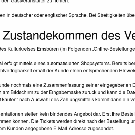
den Gastveranstalter zu richten.
n in deutscher oder englischer Sprache. Bei Streitigkeiten übe
s, Zustandekommen des Ve
l des Kulturkreises Emsbüren (im Folgenden „Online-Bestellung
al erfolgt mittels eines automatisierten Shopsystems. Bereits b
chtverfügbarkeit erhält der Kunde einen entsprechenden Hinwei
 Kunde nochmals eine Zusammenfassung seiner eingegebenen Da
n am Bildschirm zu der Eingabemaske zurück und kann die Date
t kaufen“ nach Auswahl des Zahlungsmittels kommt dann ein ve
sentationen stellen kein bindendes Angebot dar. Erst Ihre Best
men können. Die Tickets werden direkt nach der Bestellung u
 vom Kunden angegebene E-Mail-Adresse zugesendet.