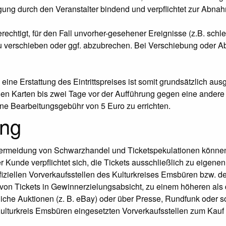
igung durch den Veranstalter bindend und verpflichtet zur Abna
erechtigt, für den Fall unvorher-gesehener Ereignisse (z.B. sch
 verschieben oder ggf. abzubrechen. Bei Verschiebung oder Abb
ine Erstattung des Eintrittspreises ist somit grundsätzlich a
n Karten bis zwei Tage vor der Aufführung gegen eine andere 
eine Bearbeitungsgebühr von 5 Euro zu errichten.
ung
Vermeidung von Schwarzhandel und Ticketspekulationen können 
unde verpflichtet sich, die Tickets ausschließlich zu eigene
offiziellen Vorverkaufsstellen des Kulturkreises Emsbüren bzw.
von Tickets in Gewinnerzielungsabsicht, zu einem höheren als 
tliche Auktionen (z. B. eBay) oder über Presse, Rundfunk oder 
Kulturkreis Emsbüren eingesetzten Vorverkaufsstellen zum Kauf