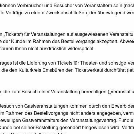
können Verbraucher und Besucher von Veranstaltern sein (nach
ie Verträge zu einem Zweck abschließen, der überwiegend wede
en „Tickets“) für Veranstaltungen auf ausgewiesenen Veranstalt
ie der Kunde im Rahmen des Bestellvorgangs akzeptiert. Abw
büren ihnen nicht ausdrücklich widerspricht.
ages ist die Lieferung von Tickets für Theater- und sonstige V
 die den Kulturkreis Emsbüren den Ticketverkauf durchführt (le
 die zum Besuch einer Veranstaltung berechtigen („Veranstaltun
n Besuch von Gastveranstaltungen kommen durch den Erwerb de
im Rahmen des Bestellvorgangs nicht anders angegeben, vermitt
eweiligen Gastveranstalters den Veranstaltungsvertrag. Für die
 Kunde bei seiner Bestellung gesondert hingewiesen wird. Vert