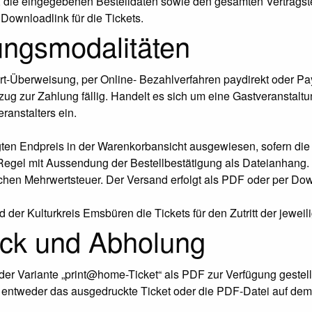
, die eingegebenen Bestelldaten sowie den gesamten Vertragste
Downloadlink für die Tickets.
ungsmodalitäten
rt-Überweisung, per Online- Bezahlverfahren paydirekt oder Pay
zug zur Zahlung fällig. Handelt es sich um eine Gastveranstalt
anstalters ein.
ten Endpreis in der Warenkorbansicht ausgewiesen, sofern die L
r Regel mit Aussendung der Bestellbestätigung als Dateianhang.
lichen Mehrwertsteuer. Der Versand erfolgt als PDF oder per Do
er Kulturkreis Emsbüren die Tickets für den Zutritt der jeweil
uck und Abholung
 der Variante „print@home-Ticket“ als PDF zur Verfügung gestel
t entweder das ausgedruckte Ticket oder die PDF-Datei auf dem