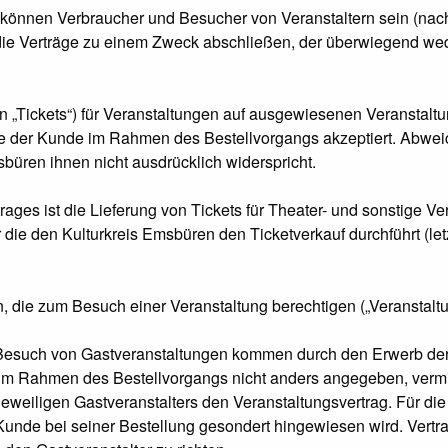
können Verbraucher und Besucher von Veranstaltern sein (nach
ie Verträge zu einem Zweck abschließen, der überwiegend wede
en „Tickets“) für Veranstaltungen auf ausgewiesenen Veranstalt
ie der Kunde im Rahmen des Bestellvorgangs akzeptiert. Abw
büren ihnen nicht ausdrücklich widerspricht.
ages ist die Lieferung von Tickets für Theater- und sonstige V
 die den Kulturkreis Emsbüren den Ticketverkauf durchführt (le
 die zum Besuch einer Veranstaltung berechtigen („Veranstaltun
n Besuch von Gastveranstaltungen kommen durch den Erwerb de
im Rahmen des Bestellvorgangs nicht anders angegeben, vermitt
eweiligen Gastveranstalters den Veranstaltungsvertrag. Für die
 Kunde bei seiner Bestellung gesondert hingewiesen wird. Vert