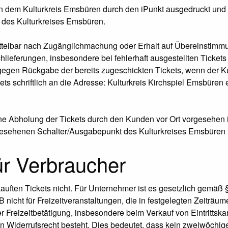
n dem Kulturkreis Emsbüren durch den iPunkt ausgedruckt und zu
m des Kulturkreises Emsbüren.
ittelbar nach Zugänglichmachung oder Erhalt auf Übereinstimm
hlieferungen, insbesondere bei fehlerhaft ausgestellten Tickets 
z gegen Rückgabe der bereits zugeschickten Tickets, wenn der 
s schriftlich an die Adresse: Kulturkreis Kirchspiel Emsbüren e
Abholung der Tickets durch den Kunden vor Ort vorgesehen ist, 
rgesehenen Schalter/Ausgabepunkt des Kulturkreises Emsbüren 
ür Verbraucher
ekauften Tickets nicht. Für Unternehmer ist es gesetzlich gemä
 nicht für Freizeitveranstaltungen, die in festgelegten Zeiträume
er Freizeitbetätigung, insbesondere beim Verkauf von Eintrittsk
n Widerrufsrecht besteht. Dies bedeutet, dass kein zweiwöchi