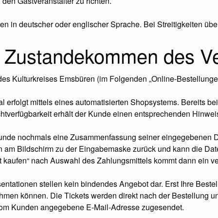
den Gastveranstalter zu richten.
n in deutscher oder englischer Sprache. Bei Streitigkeiten übe
s, Zustandekommen des Ve
l des Kulturkreises Emsbüren (im Folgenden „Online-Bestellung
al erfolgt mittels eines automatisierten Shopsystems. Bereits b
chtverfügbarkeit erhält der Kunde einen entsprechenden Hinwei
 Kunde nochmals eine Zusammenfassung seiner eingegebenen Da
n am Bildschirm zu der Eingabemaske zurück und kann die Date
t kaufen“ nach Auswahl des Zahlungsmittels kommt dann ein ve
sentationen stellen kein bindendes Angebot dar. Erst Ihre Best
men können. Die Tickets werden direkt nach der Bestellung u
 vom Kunden angegebene E-Mail-Adresse zugesendet.