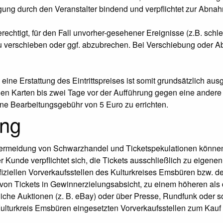
igung durch den Veranstalter bindend und verpflichtet zur Abna
erechtigt, für den Fall unvorher-gesehener Ereignisse (z.B. sch
 verschieben oder ggf. abzubrechen. Bei Verschiebung oder Abb
ine Erstattung des Eintrittspreises ist somit grundsätzlich a
n Karten bis zwei Tage vor der Aufführung gegen eine andere 
eine Bearbeitungsgebühr von 5 Euro zu errichten.
ung
Vermeidung von Schwarzhandel und Ticketspekulationen können 
unde verpflichtet sich, die Tickets ausschließlich zu eigene
offiziellen Vorverkaufsstellen des Kulturkreises Emsbüren bzw.
von Tickets in Gewinnerzielungsabsicht, zu einem höheren als 
tliche Auktionen (z. B. eBay) oder über Presse, Rundfunk oder 
Kulturkreis Emsbüren eingesetzten Vorverkaufsstellen zum Kauf