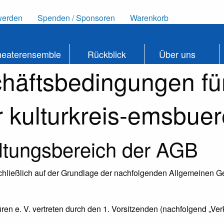
werden
Spenden / Sponsoren
Warenkorb
heaterensemble
Rückblick
Über uns
häftsbedingungen fü
 kulturkreis-emsbue
ltungsbereich der AGB
schließlich auf der Grundlage der nachfolgenden Allgemeinen G
üren e. V. vertreten durch den 1. Vorsitzenden (nachfolgend „Verk