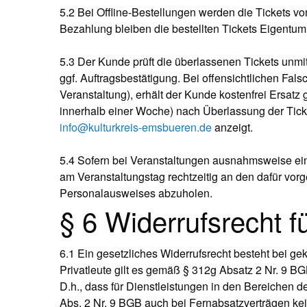
5.2 Bei Offline-Bestellungen werden die Tickets vo
Bezahlung bleiben die bestellten Tickets Eigentu
5.3 Der Kunde prüft die überlassenen Tickets unm
ggf. Auftragsbestätigung. Bei offensichtlichen Falsc
Veranstaltung), erhält der Kunde kostenfrei Ersat
innerhalb einer Woche) nach Überlassung der Ticket
info@kulturkreis-emsbueren.de
anzeigt.
5.4 Sofern bei Veranstaltungen ausnahmsweise eine 
am Veranstaltungstag rechtzeitig an den dafür vo
Personalausweises abzuholen.
§ 6 Widerrufsrecht f
6.1 Ein gesetzliches Widerrufsrecht besteht bei g
Privatleute gilt es gemäß § 312g Absatz 2 Nr. 9 BGB
D.h., dass für Dienstleistungen in den Bereichen d
Abs. 2 Nr. 9 BGB auch bei Fernabsatzverträgen kei